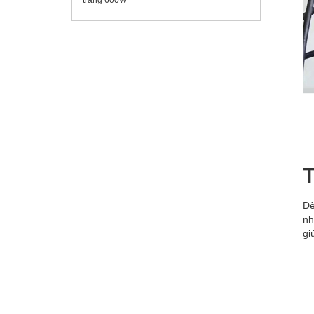
T
Đè
nh
gi