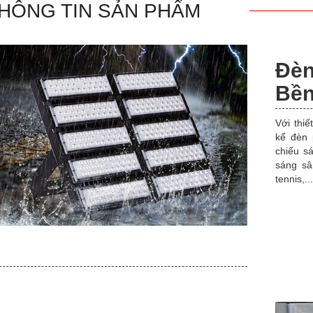
HÔNG TIN SẢN PHẨM
Đè
Bền
Với thiế
kế đèn 
chiếu s
sáng sâ
tennis,...