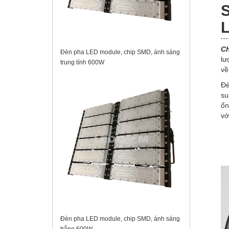
S
L
Ch
Đèn pha LED module, chip SMD, ánh sáng
lư
trung tính 600W
về
Đè
su
ổn
vớ
Đèn pha LED module, chip SMD, ánh sáng
trắng 600W