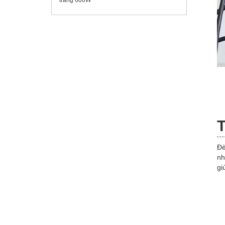
T
Đè
nh
gi