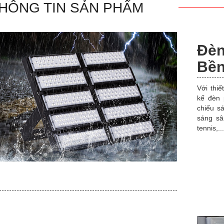
HÔNG TIN SẢN PHẨM
Đè
Bền
Với thiế
kế đèn 
chiếu s
sáng sâ
tennis,...