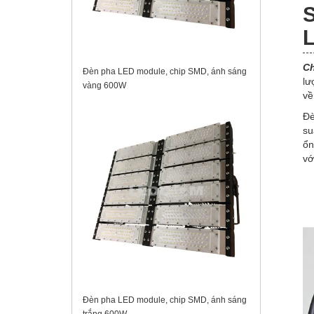
S
L
Ch
Đèn pha LED module, chip SMD, ánh sáng
lư
vàng 600W
về
Đè
su
ổn
vớ
Đèn pha LED module, chip SMD, ánh sáng
trắng 600W