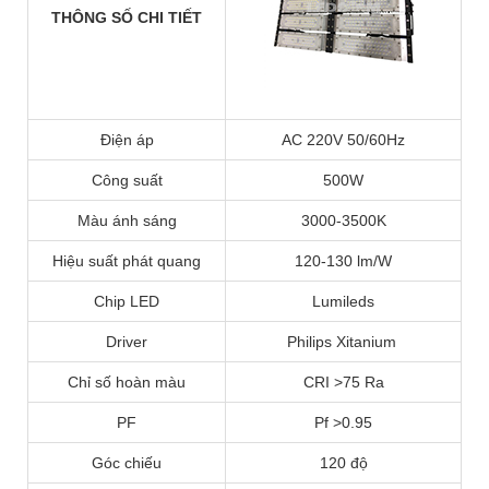
THÔNG SỐ CHI TIẾT
Điện áp
AC 220V 50/60Hz
Công suất
500W
Màu ánh sáng
3000-3500K
Hiệu suất phát quang
120-130 lm/W
Chip LED
Lumileds
Driver
Philips Xitanium
Chỉ số hoàn màu
CRI >75 Ra
PF
Pf >0.95
Góc chiếu
120 độ