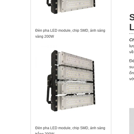
S
L
Đèn pha LED module, chip SMD, ánh sáng
vàng 200W
Ch
lư
về
Đè
su
ổn
vớ
Đèn pha LED module, chip SMD, ánh sáng
trắng 200W