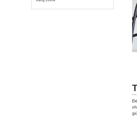
T
Đè
nh
gi