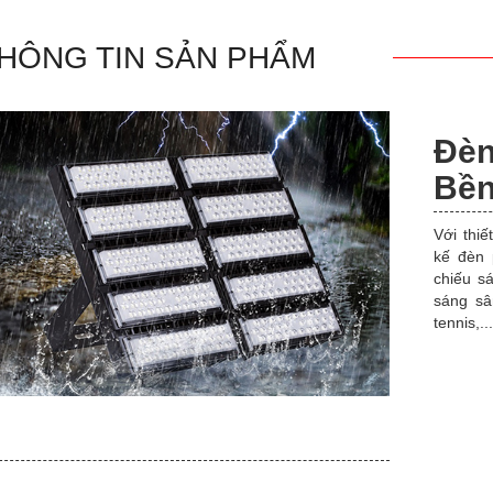
HÔNG TIN SẢN PHẨM
Đè
Bền
Với thiế
kế đèn 
chiếu s
sáng sâ
tennis,...