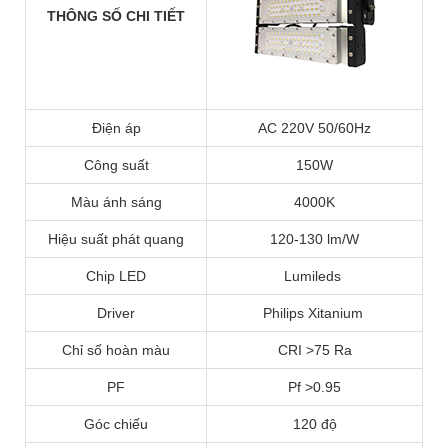
THÔNG SỐ CHI TIẾT
Điện áp
AC 220V 50/60Hz
Công suất
150W
Màu ánh sáng
4000K
Hiệu suất phát quang
120-130 lm/W
Chip LED
Lumileds
Driver
Philips Xitanium
Chỉ số hoàn màu
CRI >75 Ra
PF
Pf >0.95
Góc chiếu
120 độ