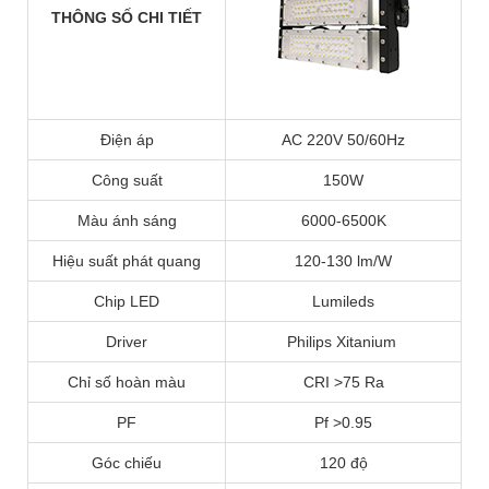
THÔNG SỐ CHI TIẾT
Điện áp
AC 220V 50/60Hz
Công suất
150W
Màu ánh sáng
6000-6500K
Hiệu suất phát quang
120-130 lm/W
Chip LED
Lumileds
Driver
Philips Xitanium
Chỉ số hoàn màu
CRI >75 Ra
PF
Pf >0.95
Góc chiếu
120 độ