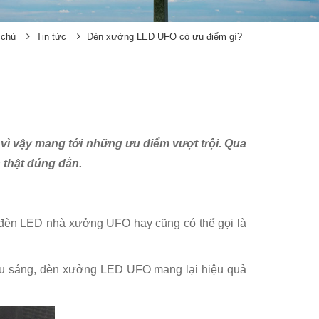
 chủ
Tin tức
Đèn xưởng LED UFO có ưu điểm gì?
ì vậy mang tới những ưu điểm vượt trội. Qua
 thật đúng đắn.
i đèn LED nhà xưởng UFO hay cũng có thể gọi là
iếu sáng, đèn xưởng LED UFO mang lại hiệu quả