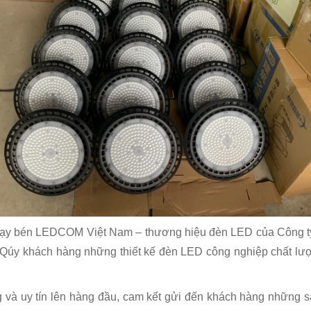
, nhạy bén LEDCOM Việt Nam – thương hiệu đèn LED của Công 
i Qúy khách hàng những thiết kế đèn LED công nghiệp chất l
 và uy tín lên hàng đầu, cam kết gửi đến khách hàng những s