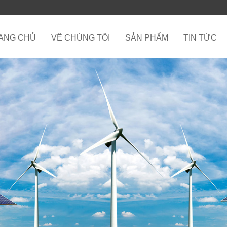
ANG CHỦ
VỀ CHÚNG TÔI
SẢN PHẨM
TIN TỨC