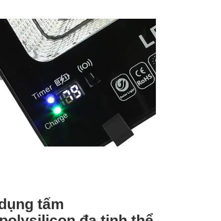
dụng tấm
 polysilicon đa tinh thể