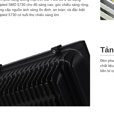
ipled SMD 5730 cho độ sáng cao; góc chiếu sáng rộng;
ng cấp nguồn ánh sáng ổn định, an toàn; và đặc biệt
ipled 5730 có tuổi thọ chiếu sáng lớn
Tản
Đèn pha
chất liệ
bền bỉ ng