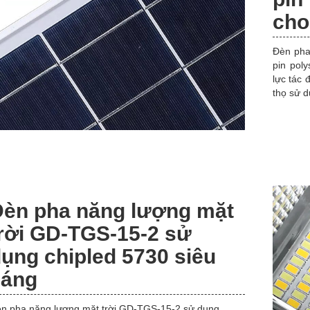
cho
Đèn pha
pin poly
lực tác 
thọ sử d
Đèn pha năng lượng mặt
rời GD-TGS-15-2 sử
ụng chipled 5730 siêu
sáng
n pha năng lượng mặt trời GD-TGS-15-2 sử dụng