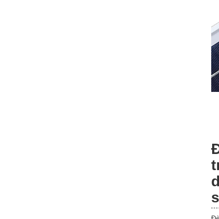
t
d
Đè