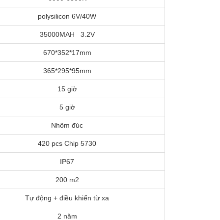
polysilicon 6V/40W
35000MAH 3.2V
670*352*17mm
365*295*95mm
15 giờ
5 giờ
Nhôm đúc
420 pcs Chip 5730
IP67
200 m2
Tự động + điều khiển từ xa
2 năm