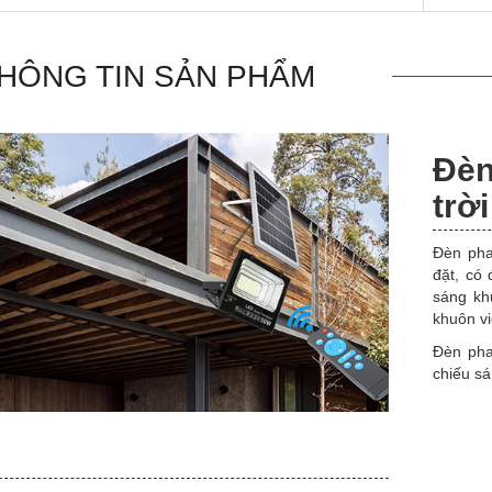
HÔNG TIN SẢN PHẨM
Đèn
trờ
Đèn pha
đặt, có
sáng khu
khuôn vi
Đèn pha
chiếu s