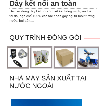
Dây kết nối an toàn
Đèn sử dụng dây kết nối có thiết kế thông minh, an toàn
tối đa, hạn chế 100% các tác nhân gây hại từ môi trường:
nước, bụi bẩn,...
QUY TRÌNH ĐÓNG GÓI
NHÀ MÁY SẢN XUẤT TẠI
NƯỚC NGOÀI