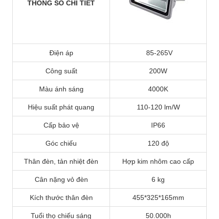
THÔNG SỐ CHI TIẾT
Điện áp
85-265V
Công suất
200W
Màu ánh sáng
4000K
Hiệu suất phát quang
110-120 lm/W
Cấp bảo vệ
IP66
Góc chiếu
120 độ
Thân đèn, tản nhiệt đèn
Hợp kim nhôm cao cấp
Cân nặng vỏ đèn
6 kg
Kích thước thân đèn
455*325*165mm
Tuổi thọ chiếu sáng
50.000h