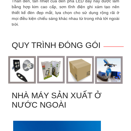
Thân đèn, tản nhiệt của đèn pha LED dầy này được làm
bằng hợp kim cao cấp, sơn tĩnh điện ghi xám tạo nên
thiết kế đèn đẹp mắt, lựa chọn cho sử dụng rộng rãi ở
mọi điều kiện chiếu sáng khác nhau từ trong nhà tới ngoài
trời.
QUY TRÌNH ĐÓNG GÓI
NHÀ MÁY SẢN XUẤT Ở
NƯỚC NGOÀI