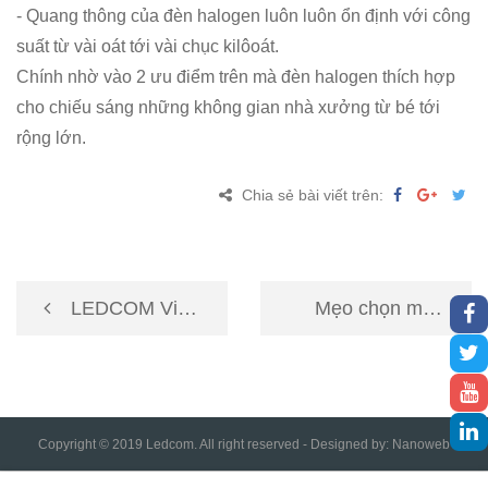
- Quang thông của đèn halogen luôn luôn ổn định với công
suất từ vài oát tới vài chục kilôoát.
Chính nhờ vào 2 ưu điểm trên mà đèn halogen thích hợp
cho chiếu sáng những không gian nhà xưởng từ bé tới
rộng lớn.
Chia sẻ bài viết trên:
LEDCOM Việt
Mẹo chọn mua
Nam thông báo
đèn led tốt cho
lịch nghỉ tết
gia đình
Copyright © 2019 Ledcom. All right reserved - Designed by:
Nanoweb
Nguyên Đán