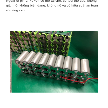
Ngoài ra pin Li-FePo4 có thể tái chế, có tuổi thọ cao, không
giãn nở, không biến dạng, không nổ và có hiệu suất an toàn
vô cùng cao.