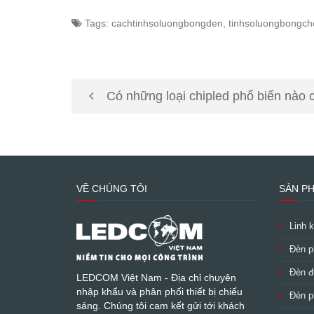
Tags:
cachtinhsoluongbongden, tinhsoluongbong
Có những loại chipled phổ biến nào cho đèn LED chiếu
sáng?
VỀ CHÚNG TÔI
SẢN P
Linh k
Đèn p
Đèn đ
LEDCOM Việt Nam - Địa chỉ chuyên
nhập khẩu và phân phối thiết bị chiếu
Đèn p
sáng. Chúng tôi cam kết gửi tới khách