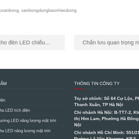
chosanbong, sanbongdungbaonhieubong
Chấn lưu quan trọng n
HẨM
THÔNG TIN CÔNG TY
Trụ sở chính: Số 64 Cự Lộc, 
iện
Thanh Xuân, TP Hà Nội
ha LED tích điện
Chi nhánh Hà Nội: B-TT7-2, K
thị Him Lam, Phường Hà Đông
ường LED năng lượng mặt trời
Nội
ha LED năng lượng mặt trời
Chi nhánh Hồ Chí Minh: 551/2
Đường Lê Văn Khương, KP 5,