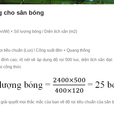
g cho sân bóng
en/W) × Số lượng bóng / Diện tích sân (m2)
ọi tiêu chuẩn (Lux) \ Công suất đèn × Quang thông
nh cao, rõ nét sẽ áp dụng độ rọi 500 lux, diện tích sân đạ
eo công thức
iải quyết mọi thắc mắc của bạn về độ rọi tiêu chuẩn của sân