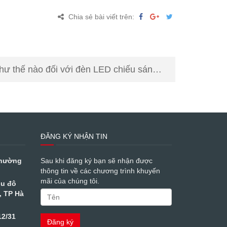
Chia sẻ bài viết trên:
hư thế nào đối với đèn LED chiếu sáng?
ĐĂNG KÝ NHẬN TIN
Phường
Sau khi đăng ký bạn sẽ nhận được
thông tin về các chương trình khuyến
mãi của chúng tôi.
hu đô
, TP Hà
12/31