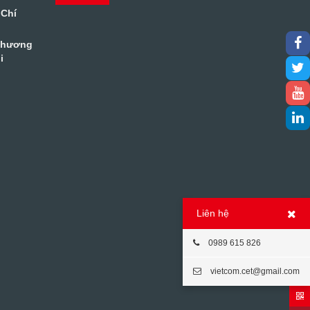
 Chí
Phương
i
Liên hệ
0989 615 826
vietcom.cet@gmail.com