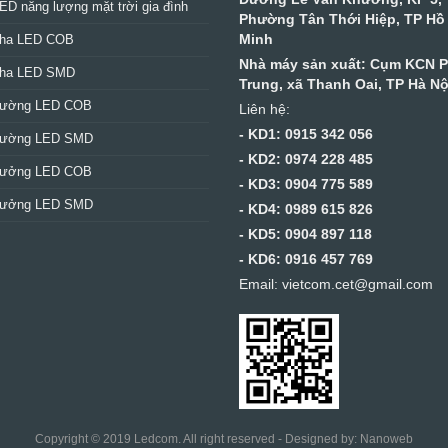
ED năng lượng mặt trời gia đình
Phường Tân Thới Hiệp, TP Hồ
Minh
pha LED COB
Nhà máy sản xuất: Cụm KCN 
pha LED SMD
Trung, xã Thanh Oai, TP Hà Nộ
đường LED COB
Liên hệ:
- KD1: 0915 342 056
đường LED SMD
- KD2: 0974 228 485
xưởng LED COB
- KD3: 0904 775 589
xưởng LED SMD
- KD4: 0989 615 826
- KD5: 0904 897 118
- KD6: 0916 457 769
Email: vietcom.cet@gmail.com
Copyright © 2019 Ledcom. All right reserved - Designed by:
Nanoweb