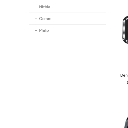
Nichia
Osram
Philip
Đèn