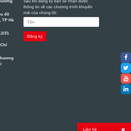
Phường
Sau khi đăng ký bạn sẽ nhận được
thông tin về các chương trình khuyến
mãi của chúng tôi.
hu đô
, TP Hà
12/31
 Chí
Phương
i
Liên hệ