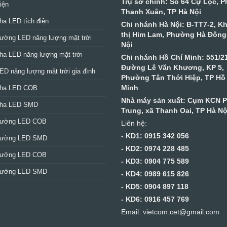
Trụ sở chính: Số 64 Cự Lộc, 
iện
Thanh Xuân, TP Hà Nội
ha LED tích điện
Chi nhánh Hà Nội: B-TT7-2, K
thị Him Lam, Phường Hà Đông
ường LED năng lượng mặt trời
Nội
ha LED năng lượng mặt trời
Chi nhánh Hồ Chí Minh: 551/2
Đường Lê Văn Khương, KP 5,
ED năng lượng mặt trời gia đình
Phường Tân Thới Hiệp, TP Hồ
Minh
pha LED COB
Nhà máy sản xuất: Cụm KCN 
pha LED SMD
Trung, xã Thanh Oai, TP Hà Nộ
đường LED COB
Liên hệ:
- KD1: 0915 342 056
đường LED SMD
- KD2: 0974 228 485
xưởng LED COB
- KD3: 0904 775 589
xưởng LED SMD
- KD4: 0989 615 826
- KD5: 0904 897 118
- KD6: 0916 457 769
Email: vietcom.cet@gmail.com